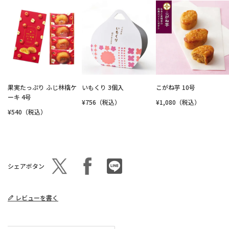
果実たっぷり ふじ林檎ケ
いもくり 3個入
こがね芋 10号
ーキ 4号
¥756（税込）
¥1,080（税込）
¥540（税込）
シェアボタン
レビューを書く