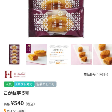
商品番号
KGB-5
人気
eギフト対応
包装のし不可
こがね芋 5号
¥
540
価格
5
ポイント進呈