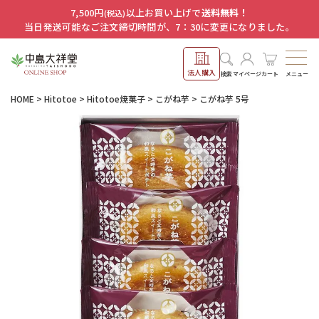
7,500円
以上お買い上げで
送料無料！
(税込)
当日発送可能なご注文締切時間が、7：30に変更になりました。
法人購入
メニュー
検索
マイページ
カート
HOME
Hitotoe
Hitotoe焼菓子
こがね芋
こがね芋 5号