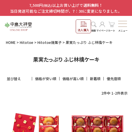
7,500円
以上お買い上げで
送料無料！
(税込)
当日発送可能なご注文締切時間が、7：30に変更になりました。
法人購入
メニュー
検索
マイページ
カート
HOME
Hitotoe
Hitotoe焼菓子
果実たっぷり ふじ林檎ケーキ
果実たっぷり ふじ林檎ケーキ
並び替え
価格が安い順
価格が高い順
新着順
優先度順
2
件中
1
-
2
件表示