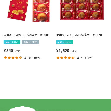
果実たっぷり ふじ林檎ケーキ 4号
果実たっぷり ふじ林檎ケーキ 12号
eギフト対応
包装のし不可
eギフト対応
¥
540
¥
1,620
4.60
4.72
（
10件
）
（
18件
）