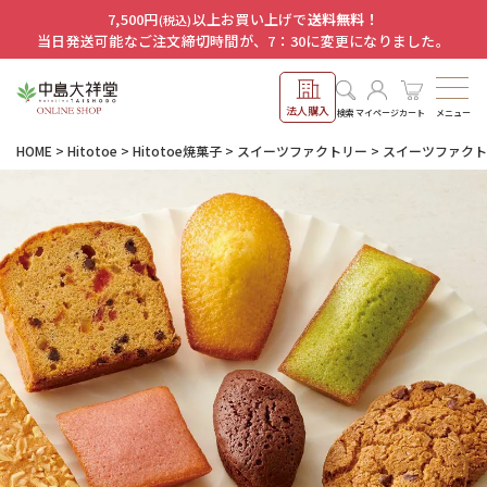
7,500円
以上お買い上げで
送料無料！
(税込)
当日発送可能なご注文締切時間が、7：30に変更になりました。
法人購入
メニュー
検索
マイページ
カート
HOME
Hitotoe
Hitotoe焼菓子
スイーツファクトリー
スイーツファクトリ