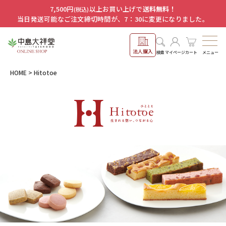
7,500円
以上お買い上げで
送料無料！
(税込)
当日発送可能なご注文締切時間が、7：30に変更になりました。
法人購入
メニュー
検索
マイページ
カート
HOME
Hitotoe