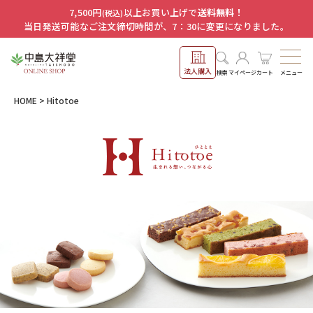
7,500円
以上お買い上げで
送料無料！
(税込)
当日発送可能なご注文締切時間が、7：30に変更になりました。
法人購入
メニュー
検索
マイページ
カート
HOME
Hitotoe