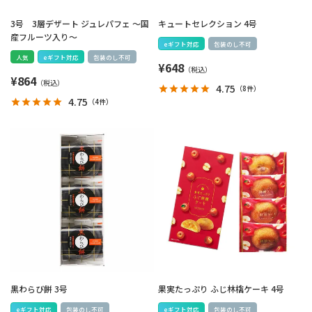
3号 3層デザート ジュレパフェ ～国
キュートセレクション 4号
産フルーツ入り～
eギフト対応
包装のし不可
人気
eギフト対応
包装のし不可
¥
648
¥
864
4.75
（
8件
）
4.75
（
4件
）
黒わらび餅 3号
果実たっぷり ふじ林檎ケーキ 4号
eギフト対応
包装のし不可
eギフト対応
包装のし不可