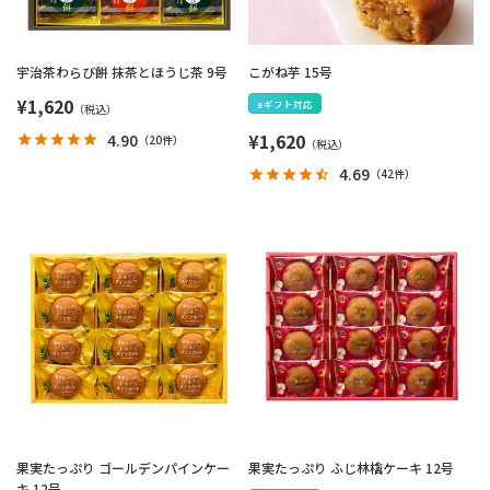
宇治茶わらび餅 抹茶とほうじ茶 9号
こがね芋 15号
¥
1,620
eギフト対応
¥
1,620
4.90
（
20件
）
4.69
（
42件
）
果実たっぷり ゴールデンパインケー
果実たっぷり ふじ林檎ケーキ 12号
キ 12号