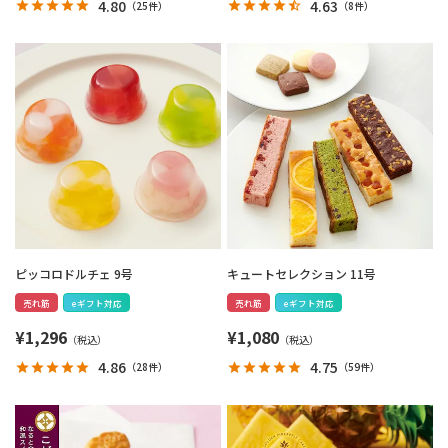
4.80
4.63
（
25件
）
（
8件
）
ピッコロドルチェ 9号
キュートセレクション 11号
売れ筋
eギフト対応
売れ筋
eギフト対応
¥
1,296
¥
1,080
4.86
4.75
（
28件
）
（
59件
）