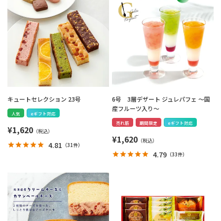
キュートセレクション 23号
6号 3層デザート ジュレパフェ ～国
産フルーツ入り～
人気
eギフト対応
売れ筋
期間限定
eギフト対応
¥
1,620
¥
1,620
4.81
（
31件
）
4.79
（
33件
）