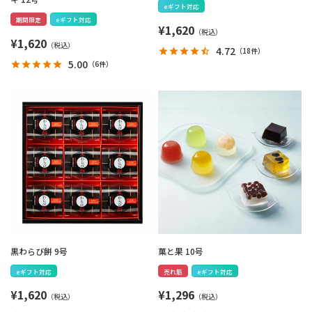
eギフト対応
期間限定
eギフト対応
¥
1,620
¥
1,620
4.72
（
18件
）
5.00
（
6件
）
黒わらび餅 9号
菓と果 10号
eギフト対応
売れ筋
eギフト対応
¥
1,620
¥
1,296