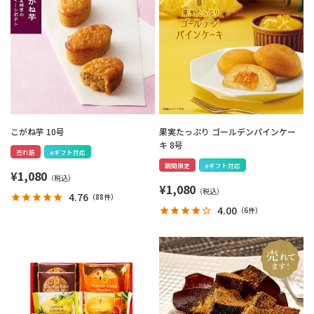
こがね芋 10号
果実たっぷり ゴールデンパインケー
キ 8号
売れ筋
eギフト対応
期間限定
eギフト対応
¥
1,080
¥
1,080
4.76
（
88件
）
4.00
（
6件
）