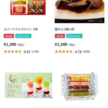
スイーツファクトリー 9号
黒わらび餅 6号
売れ筋
eギフト対応
売れ筋
eギフト対応
¥
1,080
¥
1,080
4.67
4.78
（
27件
）
（
58件
）