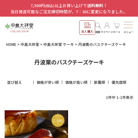
7,500円
以上お買い上げで
送料無料！
(税込)
当日発送可能なご注文締切時間が、7：30に変更になりました。
法人購入
メニュー
検索
マイページ
カート
HOME
中島大祥堂
中島大祥堂 ケーキ
丹波栗のバスクチーズケーキ
丹波栗のバスクチーズケーキ
並び替え
価格が安い順
価格が高い順
新着順
優先度順
1
件中
1
-
1
件表示