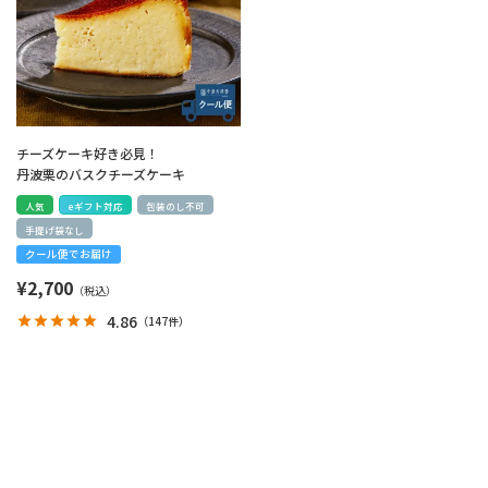
チーズケーキ好き必見！
丹波栗のバスクチーズケーキ
人気
eギフト対応
包装のし不可
手提げ袋なし
クール便でお届け
¥
2,700
4.86
（
147件
）