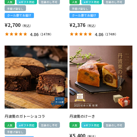
人気
eギフト対応
包装のし不可
人気
eギフト対応
包装のし不可
手提げ袋なし
手提げ袋なし
クール便でお届け
クール便でお届け
¥
2,700
¥
2,376
4.86
4.86
（
147件
）
（
174件
）
丹波栗のガトーショコラ
丹波栗のけーき
人気
eギフト対応
包装のし不可
人気
eギフト対応
包装のし不可
手提げ袋なし
¥
5,400