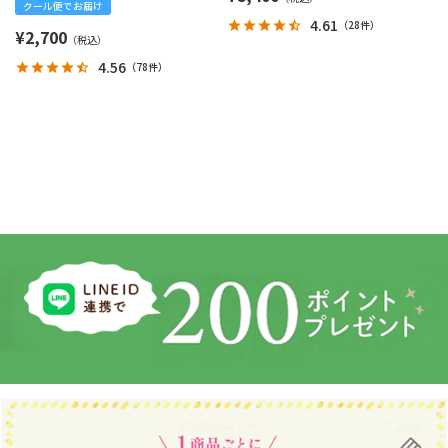
クール便でお届け
4.61
（
28件
）
¥
2,700
4.56
（
78件
）