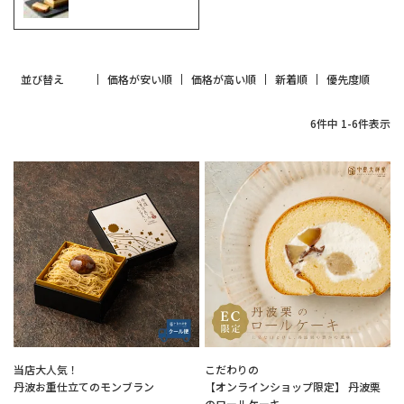
並び替え
価格が安い順
価格が高い順
新着順
優先度順
6
件中
1
-
6
件表示
当店大人気！
こだわりの
丹波お重仕立てのモンブラン
【オンラインショップ限定】 丹波栗
のロールケーキ