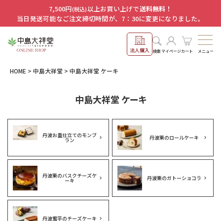
7,500円
以上お買い上げで
送料無料！
(税込)
当日発送可能なご注文締切時間が、7：30に変更になりました。
法人購入
メニュー
検索
マイページ
カート
HOME
中島大祥堂
中島大祥堂 ケーキ
中島大祥堂 ケーキ
丹波お重仕立てのモンブ
丹波栗のロールケーキ
ラン
丹波栗のバスクチーズケ
丹波栗のガトーショコラ
ーキ
丹波蜜芋のチーズケーキ