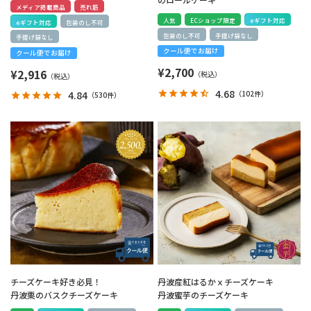
メディア掲載商品
売れ筋
人気
ECショップ限定
eギフト対応
eギフト対応
包装のし不可
包装のし不可
手提げ袋なし
手提げ袋なし
クール便でお届け
クール便でお届け
¥
2,700
¥
2,916
4.68
（
102件
）
4.84
（
530件
）
チーズケーキ好き必見！
丹波産紅はるかｘチーズケーキ
丹波栗のバスクチーズケーキ
丹波蜜芋のチーズケーキ