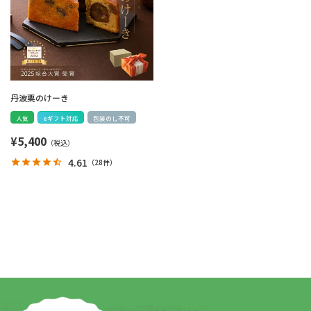
丹波栗のけーき
人気
eギフト対応
包装のし不可
¥
5,400
4.61
（
28件
）