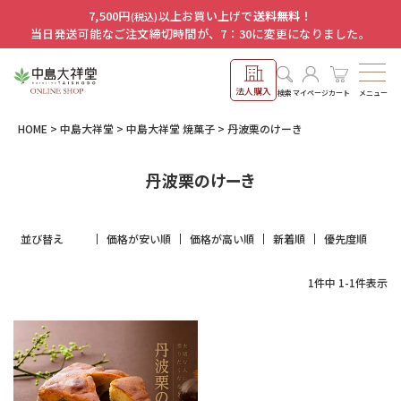
7,500円
以上お買い上げで
送料無料！
(税込)
当日発送可能なご注文締切時間が、7：30に変更になりました。
法人購入
メニュー
検索
マイページ
カート
HOME
中島大祥堂
中島大祥堂 焼菓子
丹波栗のけーき
丹波栗のけーき
並び替え
価格が安い順
価格が高い順
新着順
優先度順
1
件中
1
-
1
件表示