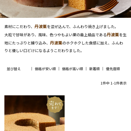
丹波栗
素材にこだわり、
を混ぜ込んで、ふんわり焼き上げました。
丹波栗
大粒で甘味があり、風味、色つやもよい栗の最上級品である
を生
丹波栗
地にたっぷりと練り込み、
のホクホクした食感に加え、ふんわ
りと優しい口どけになるようこだわりました。
並び替え
価格が安い順
価格が高い順
新着順
優先度順
1
件中
1
-
1
件表示