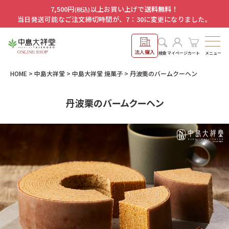
7,500円
以上お買い上げで
送料無料！
(税込)
当日発送可能なご注文締切時間が、7：30に変更になりました。
法人購入
メニュー
検索
マイページ
カート
HOME
中島大祥堂
中島大祥堂 焼菓子
丹波栗のバームクーヘン
丹波栗のバームクーヘン