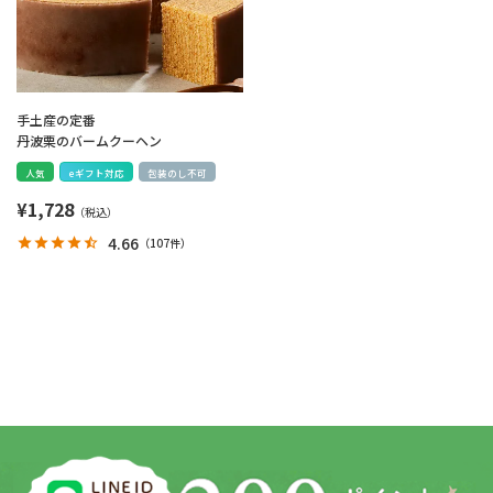
手土産の定番
丹波栗のバームクーヘン
人気
eギフト対応
包装のし不可
¥
1,728
4.66
（
107件
）