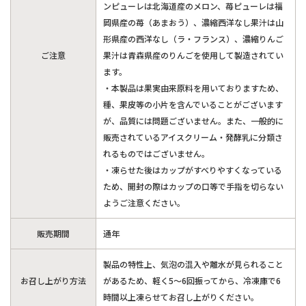
ンピューレは北海道産のメロン、苺ピューレは福
岡県産の苺（あまおう）、濃縮西洋なし果汁は山
形県産の西洋なし（ラ・フランス）、濃縮りんご
ご注意
果汁は青森県産のりんごを使用して製造されてい
ます。
・本製品は果実由来原料を用いておりますため、
種、果皮等の小片を含んでいることがございます
が、品質には問題ございません。また、一般的に
販売されているアイスクリーム・発酵乳に分類さ
れるものではございません。
・凍らせた後はカップがすべりやすくなっている
ため、開封の際はカップの口等で手指を切らない
ようご注意ください。
販売期間
通年
製品の特性上、気泡の混入や離水が見られること
お召し上がり方法
があるため、軽く5～6回振ってから、冷凍庫で6
時間以上凍らせてお召し上がりください。