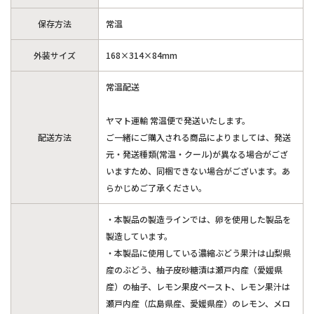
保存方法
常温
外装サイズ
168×314×84mm
常温配送
ヤマト運輸 常温便で発送いたします。
配送方法
ご一緒にご購入される商品によりましては、発送
元・発送種類(常温・クール)が異なる場合がござ
いますため、同梱できない場合がございます。あ
らかじめご了承ください。
・本製品の製造ラインでは、卵を使用した製品を
製造しています。
・本製品に使用している濃縮ぶどう果汁は山梨県
産のぶどう、柚子皮砂糖漬は瀬戸内産（愛媛県
産）の柚子、レモン果皮ペースト、レモン果汁は
瀬戸内産（広島県産、愛媛県産）のレモン、メロ