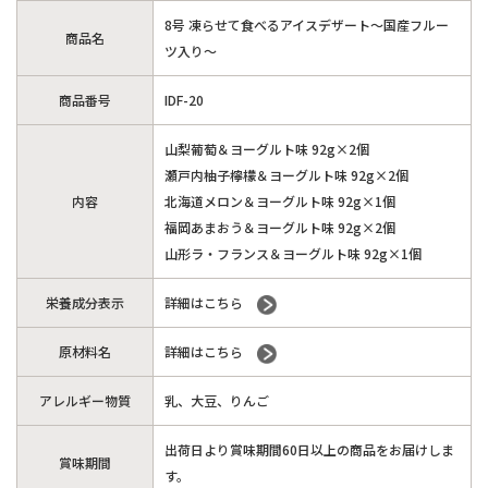
8号 凍らせて食べるアイスデザート～国産フルー
商品名
ツ入り～
商品番号
IDF-20
山梨葡萄＆ヨーグルト味 92g×2個
瀬戸内柚子檸檬＆ヨーグルト味 92g×2個
内容
北海道メロン＆ヨーグルト味 92g×1個
福岡あまおう＆ヨーグルト味 92g×2個
山形ラ・フランス＆ヨーグルト味 92g×1個
栄養成分表示
詳細はこちら
原材料名
詳細はこちら
アレルギー物質
乳、大豆、りんご
出荷日より賞味期間60日以上の商品をお届けしま
賞味期間
す。