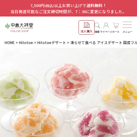
7,500円
以上お買い上げで
送料無料！
(税込)
当日発送可能なご注文締切時間が、7：30に変更になりました。
法人購入
メニュー
検索
マイページ
カート
HOME
Hitotoe
Hitotoeデザート
凍らせて食べる アイスデザート 国産フルー