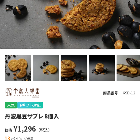
商品番号
KSD-12
人気
eギフト対応
丹波黒豆サブレ 8個入
¥
1,296
価格
13
ポイント進呈