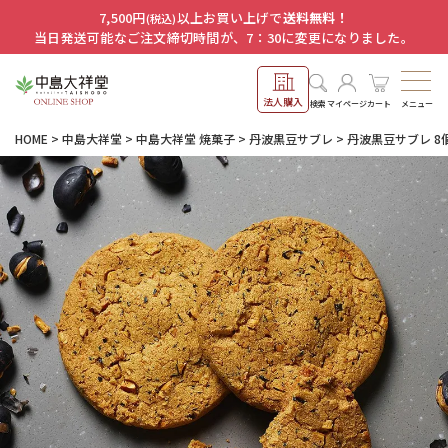
7,500円
以上お買い上げで
送料無料！
(税込)
当日発送可能なご注文締切時間が、7：30に変更になりました。
法人購入
メニュー
検索
マイページ
カート
HOME
中島大祥堂
中島大祥堂 焼菓子
丹波黒豆サブレ
丹波黒豆サブレ 8