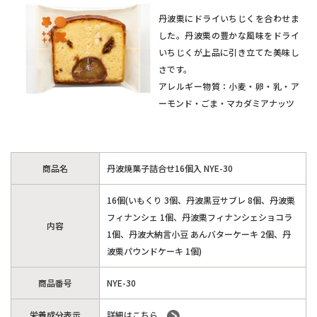
丹波栗にドライいちじくを合わせま
した。丹波栗の豊かな風味をドライ
いちじくが上品に引き立てた美味し
さです。
アレルギー物質：小麦・卵・乳・ア
ーモンド・ごま・マカダミアナッツ
商品名
丹波焼菓子詰合せ16個入 NYE-30
16個(いもくり 3個、丹波黒豆サブレ 8個、丹波栗
フィナンシェ 1個、丹波栗フィナンシェショコラ
内容
1個、丹波大納言小豆 あんバターケーキ 2個、丹
波栗パウンドケーキ 1個)
商品番号
NYE-30
栄養成分表示
詳細はこちら