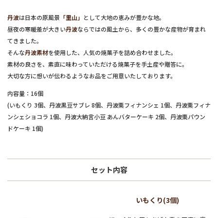
丹波
は日本の原風景
「里山」
として大地の恵みが豊かな地。
昼夜の寒暖差が大きい
丹波
ならではの風土から、多くの豊かな産物が育まれ
てきました。
そんな
丹波素材
を使用した、人気の焼菓子を詰め合わせました。
素材の良さを、素直に味わっていただける焼菓子を手土産や贈答に。
大切な方に想いが伝わるようなお品をご用意いたしております。
内容量：16個
(いもくり 3個、丹波黒豆サブレ 8個、丹波栗フィナンシェ 1個、丹波栗フィナ
ンシェショコラ 1個、丹波大納言小豆 あんバターケーキ 2個、丹波栗パウン
ドケーキ 1個)
セット内容
いもくり(3個)