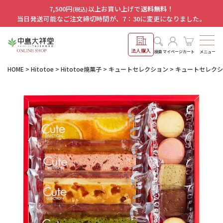
7,500円
以上お買い上げで
送料無料！
(税込)
当日発送可能なご注文締切時間が、7：30に変更になりました。
法人購入
メニュー
検索
マイページ
カート
HOME
Hitotoe
Hitotoe焼菓子
キュートセレクション
キュートセレクショ