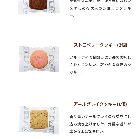
を混ぜ込みました。ほろ苦い味わい
を愉しめる大人のショコラクッキ
ー。
ストロベリークッキー(2個)
フルーティで甘酸っぱい苺の美味し
さをとじ込めた、軽やかな食感のク
ッキ―。
アールグレイクッキー(1個)
香り高いアールグレイの茶葉を混ぜ
込み焼き上げました。芳醇な香りが
広がる上品な味わい。