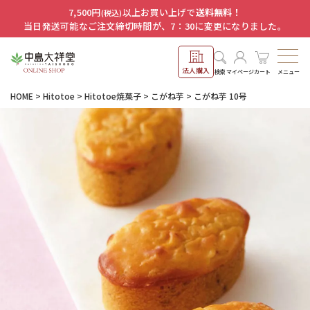
7,500円
以上お買い上げで
送料無料！
(税込)
当日発送可能なご注文締切時間が、7：30に変更になりました。
法人購入
メニュー
検索
マイページ
カート
HOME
Hitotoe
Hitotoe焼菓子
こがね芋
こがね芋 10号