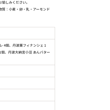
お愉しみください。
物質：小麦・卵・乳・アーモンド
レ 4個、丹波栗フィナンシェ 1
1個、丹波大納言小豆 あんバター
。