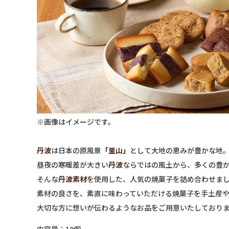
※画像はイメージです。
丹波
は日本の原風景
「里山」
として大地の恵みが豊かな地
昼夜の寒暖差が大きい
丹波
ならではの風土から、多くの豊
そんな
丹波素材
を使用した、人気の焼菓子を詰め合わせま
素材の良さを、素直に味わっていただける焼菓子を手土産
大切な方に想いが伝わるようなお品をご用意いたしており
内容量：10個