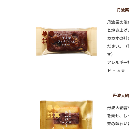
丹波栗
丹波栗の渋
と焼き上げ
カカオの引
ださい。（
す）
アレルギー物
ド ・ 大豆
丹波大納
丹波大納言
を乗せ、し
来の味わい