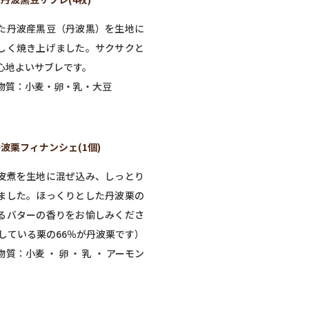
た丹波産黒豆（丹波黒）を生地に
しく焼き上げました。サクサクと
心地よいサブレです。
物質：小麦・卵・乳・大豆
波栗フィナンシェ(1個)
皮煮を生地に混ぜ込み、しっとり
ました。ほっくりとした丹波栗の
るバターの香りをお愉しみくださ
用している栗の66％が丹波栗です）
質：小麦 ・ 卵 ・ 乳 ・ アーモン