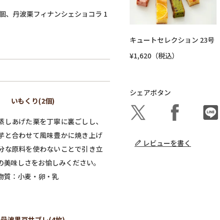
1個、丹波栗フィナンシェショコラ 1
キュートセレクション 23号
¥1,620（税込）
シェアボタン
いもくり(2個)
蒸しあげた栗を丁寧に裏ごしし、
芋と合わせて風味豊かに焼き上げ
レビューを書く
分な原料を使わないことで引き立
の美味しさをお愉しみください。
物質：小麦・卵・乳
丹波黒豆サブレ(4枚)