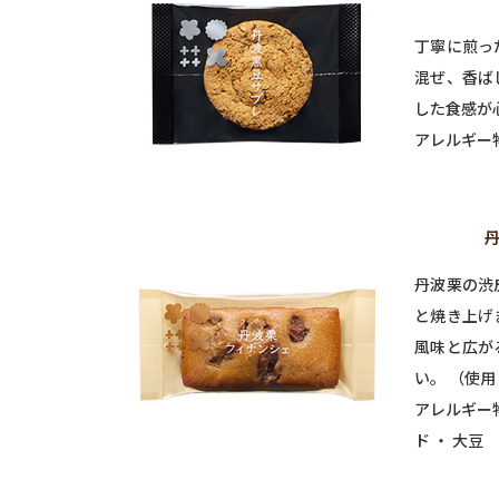
丁寧に煎っ
混ぜ、香ば
した食感が
アレルギー
丹
丹波栗の渋
と焼き上げ
風味と広が
い。 （使
アレルギー物
ド ・ 大豆