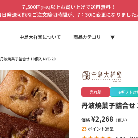
7,500円
以上お買い上げで
送料無料！
(税込)
当日発送可能なご注文締切時間が、7：30に変更になりました
中島大祥堂について
商品カテゴリ―
丹波焼菓子詰合せ 10個入 NYE-20
売れ筋
eギフト対
丹波焼菓子詰合せ 10
¥
2,268
価格
23
ポイント進呈