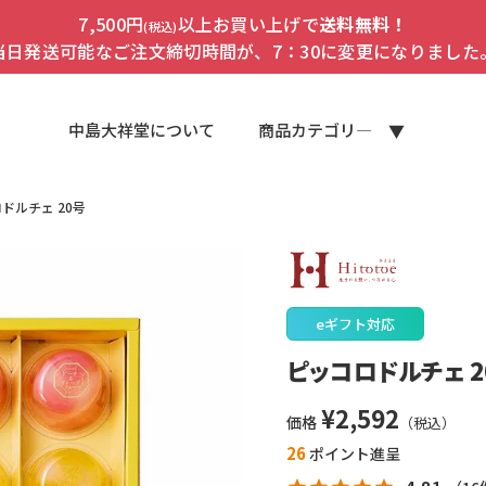
7,500円
以上お買い上げで
送料無料！
(税込)
当日発送可能なご注文締切時間が、7：30に変更になりました
中島大祥堂について
商品カテゴリ―
ドルチェ 20号
eギフト対応
ピッコロドルチェ 2
¥
2,592
価格
26
ポイント進呈