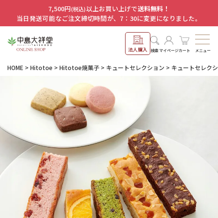
7,500円
以上お買い上げで
送料無料！
(税込)
当日発送可能なご注文締切時間が、7：30に変更になりました。
法人購入
メニュー
検索
マイページ
カート
HOME
Hitotoe
Hitotoe焼菓子
キュートセレクション
キュートセレクショ