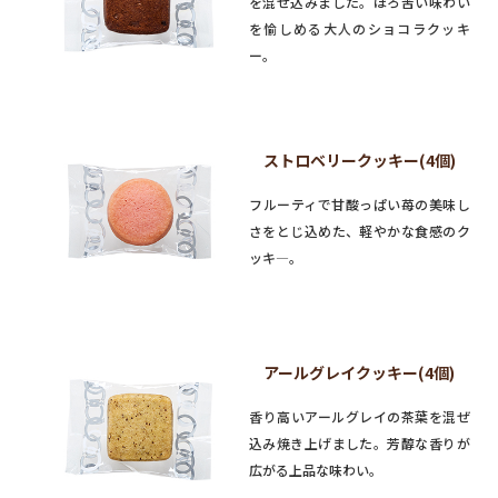
を混ぜ込みました。ほろ苦い味わい
を愉しめる大人のショコラクッキ
ー。
ストロベリークッキー(4個)
フルーティで甘酸っぱい苺の美味し
さをとじ込めた、軽やかな食感のク
ッキ―。
アールグレイクッキー(4個)
香り高いアールグレイの茶葉を混ぜ
込み焼き上げました。芳醇な香りが
広がる上品な味わい。