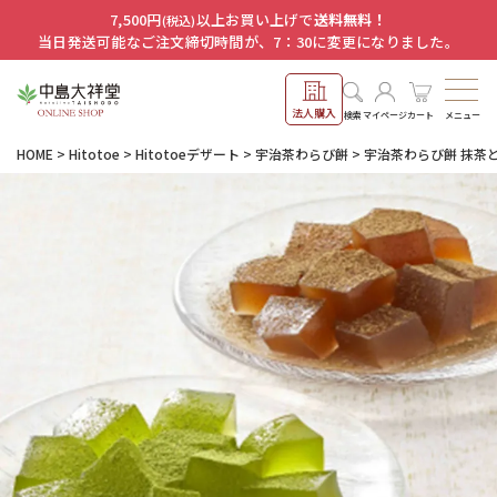
7,500円
以上お買い上げで
送料無料！
(税込)
当日発送可能なご注文締切時間が、7：30に変更になりました。
法人購入
メニュー
検索
マイページ
カート
HOME
Hitotoe
Hitotoeデザート
宇治茶わらび餅
宇治茶わらび餅 抹茶と