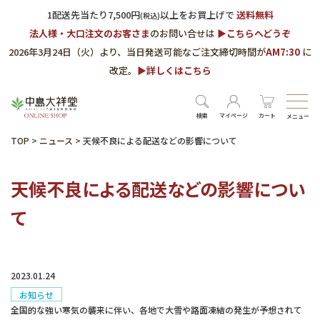
1配送先当たり7,500円
以上をお買上げで
送料無料
(税込)
法人様・大口注文のお客さま
のお問い合せは
▶︎こちらへどうぞ
2026年3月24日（火）より、当日発送可能なご注文締切時間が
AM7:30
に
改定。
▶︎詳しくはこちら
検索
マイページ
カート
メニュー
TOP
>
ニュース
>
天候不良による配送などの影響について
天候不良による配送などの影響につい
て
2023.01.24
お知らせ
全国的な強い寒気の襲来に伴い、各地で大雪や路面凍結の発生が予想されて