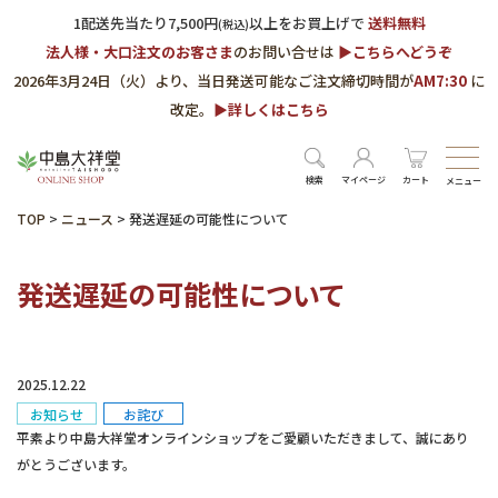
1配送先当たり7,500円
以上をお買上げで
送料無料
(税込)
法人様・大口注文のお客さま
のお問い合せは
▶︎こちらへどうぞ
2026年3月24日（火）より、当日発送可能なご注文締切時間が
AM7:30
に
改定。
▶︎詳しくはこちら
検索
マイページ
カート
メニュー
TOP
>
ニュース
>
発送遅延の可能性について
発送遅延の可能性について
2025.12.22
お知らせ
お詫び
平素より中島大祥堂オンラインショップをご愛顧いただきまして、誠にあり
がとうございます。