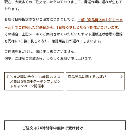
現在、大変多くのご注文をいただいておりまして、発送作業に遅れが生じて
おります。
お届け日時指定のないご注文につきましては、
一部【商品発送のお知らせメ
ール】でご連絡した発送日から、1日後ろ倒しとなる可能性がございます。
その場合、上記メールでご案内させていただいたヤマト運輸送状番号の登録
も同様に1日後ろ倒しとなり、確認可能日が遅れてしまいます。
ご迷惑をおかけし、誠に申し訳ございません。
何卒、ご理解ご容赦の程、よろしくお願い申し上げます。
＼まだ間に合う ／お歳暮 おスス
商品欠品に関するお詫び
メ商品 5％OFFクーポンプレゼン
トキャンペーン開催中
ご注文は24時間年中無休で受け付け！