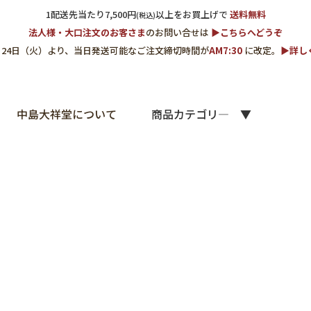
1配送先当たり7,500円
以上をお買上げで
送料無料
(税込)
法人様・大口注文のお客さま
のお問い合せは
▶︎こちらへどうぞ
3月24日（火）より、当日発送可能なご注文締切時間が
AM7:30
に改定。
▶︎詳
中島大祥堂について
商品カテゴリ―