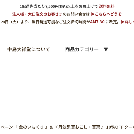
1配送先当たり7,500円
以上をお買上げで
送料無料
(税込)
法人様・大口注文のお客さま
のお問い合せは
▶︎こちらへどうぞ
3月24日（火）より、当日発送可能なご注文締切時間が
AM7:30
に改定。
▶︎詳
中島大祥堂について
商品カテゴリ―
ーン 『 金のいもくり 』＆『 丹波黒豆おこし・豆菓 』 10％OFF ク