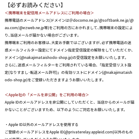
【必ずお読みください】
＜携帯端末を配信用メールアドレスにご利用の場合＞
携帯電話のメールアドレス(ドメインは＠docomo.ne.jp/@softbank.ne.jp/@
au.com/@ezweb.ne.jp等)をご利用の方におかれまして､携帯端末の設定によ
り､当店メールが届かない場合がございます｡
携帯端末ご利用のお客様は､大変お手数ではございますが､必ず携帯電話の迷
惑メールフィルター設定にてドメイン指定受信設定の解除をしていただくか､
ドメイン(@nakajimataishodo-shop.jp)の受信設定をお願いいたします｡
さらに､迷惑メールフィルターをご利用されている場合､「指定受信リスト設
定(なりすまし･転送メール許可)」の有効リストにドメイン(@nakajimataish
odo-shop.jp)をご登録いただきますようお願いいたします｡
＜Apple社の「メールを非公開」をご利用の場合＞
Apple IDのメールアドレスを非公開にしていただくと、当店からのメールが届
かないことがございますため、以下のようにご対応をお願いいたします。
・Apple ID以外のメールアドレスを使用する
ご登録のメールアドレスをApple ID(@privaterelay.appleid.com)以外のもの