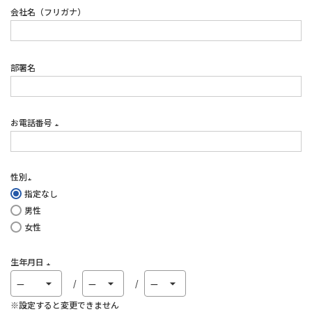
会社名（フリガナ）
部署名
お電話番号
(必
須)
性別
指定なし
(必
男性
須)
女性
生年月日
(必
須)
※設定すると変更できません