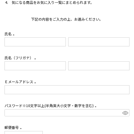
気になる商品をお気に入り一覧にまとめられます。
下記の内容をご入力の上、お進みください。
氏名
(必
須)
氏名（フリガナ）
(必
須)
Ｅメールアドレス
(必
須)
パスワード※10文字以上(半角英大小文字・数字を含む)
(必
須)
郵便番号