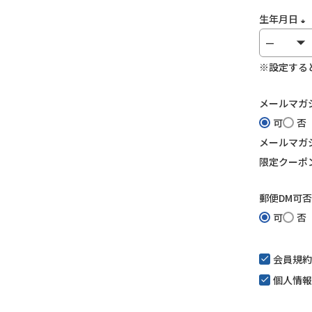
須)
生年月日
(
須
※設定する
メールマガ
可
否
メールマガ
限定クーポ
郵便DM可否
可
否
会員規約
個人情報