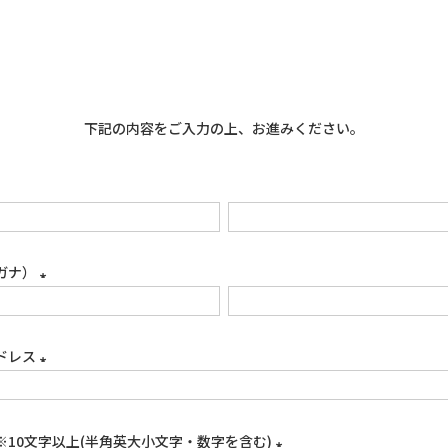
下記の内容をご入力の上、お進みください。
ガナ）
(必
須)
ドレス
(必
須)
※10文字以上(半角英大小文字・数字を含む)