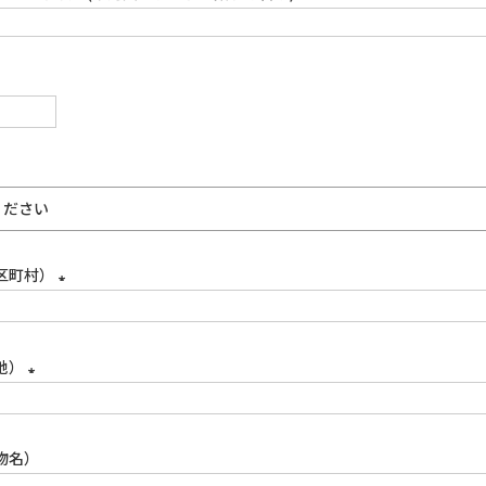
(必
須)
必
)
必
)
区町村）
(必
須)
地）
(必
須)
物名）