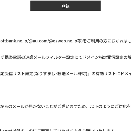
登録
oftbank.ne.jp/@au.com/@ezweb.ne.jp等)をご利用の
帯電話の迷惑メールフィルター設定にてドメイン指定受信設定の解除をしていた
リスト設定(なりすまし･転送メール許可)」の有効リストにドメイン(@naka
、当店からのメールが届かないことがございますため、以下のようにご対応
appleid.com)以外のものにご変更していただくようお願いいたします。