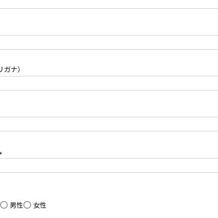
リガナ）
(必
須)
男性
女性