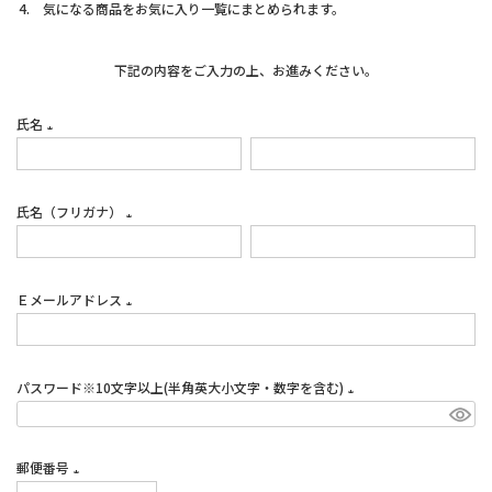
気になる商品をお気に入り一覧にまとめられます。
下記の内容をご入力の上、お進みください。
氏名
(必
須)
氏名（フリガナ）
(必
須)
Ｅメールアドレス
(必
須)
パスワード※10文字以上(半角英大小文字・数字を含む)
(必
須)
郵便番号