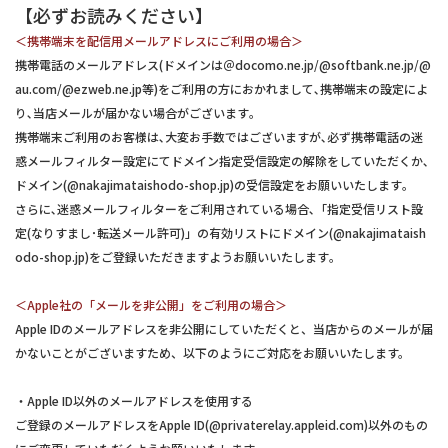
【必ずお読みください】
＜携帯端末を配信用メールアドレスにご利用の場合＞
携帯電話のメールアドレス(ドメインは＠docomo.ne.jp/@softbank.ne.jp/@
au.com/@ezweb.ne.jp等)をご利用の方におかれまして､携帯端末の設定によ
り､当店メールが届かない場合がございます｡
携帯端末ご利用のお客様は､大変お手数ではございますが､必ず携帯電話の迷
惑メールフィルター設定にてドメイン指定受信設定の解除をしていただくか､
ドメイン(@nakajimataishodo-shop.jp)の受信設定をお願いいたします｡
さらに､迷惑メールフィルターをご利用されている場合､「指定受信リスト設
定(なりすまし･転送メール許可)」の有効リストにドメイン(@nakajimataish
odo-shop.jp)をご登録いただきますようお願いいたします｡
＜Apple社の「メールを非公開」をご利用の場合＞
Apple IDのメールアドレスを非公開にしていただくと、当店からのメールが届
かないことがございますため、以下のようにご対応をお願いいたします。
・Apple ID以外のメールアドレスを使用する
ご登録のメールアドレスをApple ID(@privaterelay.appleid.com)以外のもの