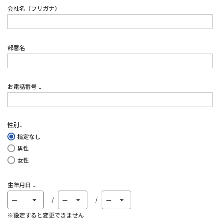
会社名（フリガナ）
部署名
お電話番号
(必
須)
性別
指定なし
(必
男性
須)
女性
生年月日
(必
須)
※設定すると変更できません