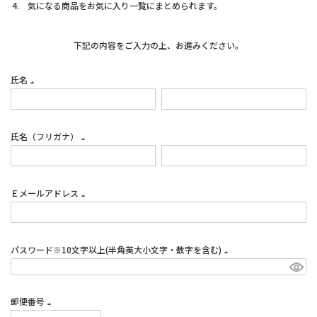
気になる商品をお気に入り一覧にまとめられます。
下記の内容をご入力の上、お進みください。
氏名
(必
須)
氏名（フリガナ）
(必
須)
Ｅメールアドレス
(必
須)
パスワード※10文字以上(半角英大小文字・数字を含む)
(必
須)
郵便番号