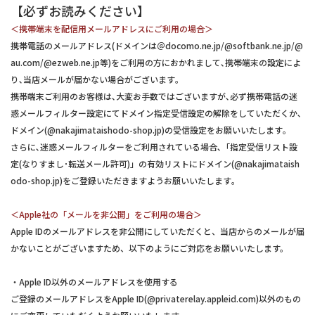
【必ずお読みください】
＜携帯端末を配信用メールアドレスにご利用の場合＞
携帯電話のメールアドレス(ドメインは＠docomo.ne.jp/@softbank.ne.jp/@
au.com/@ezweb.ne.jp等)をご利用の方におかれまして､携帯端末の設定によ
り､当店メールが届かない場合がございます｡
携帯端末ご利用のお客様は､大変お手数ではございますが､必ず携帯電話の迷
惑メールフィルター設定にてドメイン指定受信設定の解除をしていただくか､
ドメイン(@nakajimataishodo-shop.jp)の受信設定をお願いいたします｡
さらに､迷惑メールフィルターをご利用されている場合､「指定受信リスト設
定(なりすまし･転送メール許可)」の有効リストにドメイン(@nakajimataish
odo-shop.jp)をご登録いただきますようお願いいたします｡
＜Apple社の「メールを非公開」をご利用の場合＞
Apple IDのメールアドレスを非公開にしていただくと、当店からのメールが届
かないことがございますため、以下のようにご対応をお願いいたします。
・Apple ID以外のメールアドレスを使用する
ご登録のメールアドレスをApple ID(@privaterelay.appleid.com)以外のもの