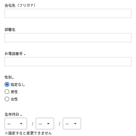
会社名（フリガナ）
部署名
お電話番号
(必
須)
性別
指定なし
(必
男性
須)
女性
生年月日
(必
須)
※設定すると変更できません