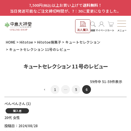
7,500円
以上お買い上げで
送料無料！
(税込)
当日発送可能なご注文締切時間が、7：30に変更になりました。
法人購入
メニュー
検索
マイページ
カート
HOME
Hitotoe
Hitotoe焼菓子
キュートセレクション
キュートセレクション 11号のレビュー
キュートセレクション 11号のレビュー
59
件中
51
-
59
件表示
1
…
5
6
ぺんぺん
1
購入者
20代
女性
投稿日
2024/08/28