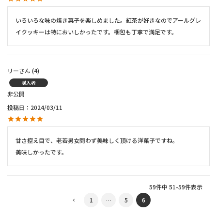
いろいろな味の焼き菓子を楽しめました。紅茶が好きなのでアールグレ
イクッキーは特においしかったです。梱包も丁寧で満足です。
リー
4
購入者
非公開
投稿日
2024/03/11
甘さ控え目で、老若男女問わず美味しく頂ける洋菓子ですね。

美味しかったです。
59
件中
51
-
59
件表示
1
…
5
6