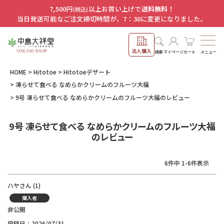
7,500円
以上お買い上げで
送料無料！
(税込)
当日発送可能なご注文締切時間が、7：30に変更になりました。
法人購入
メニュー
検索
マイページ
カート
HOME
Hitotoe
Hitotoeデザート
凍らせて食べる なめらかクリームのフルーツ大福
9号 凍らせて食べる なめらかクリームのフルーツ大福のレビュー
9号 凍らせて食べる なめらかクリームのフルーツ大福
のレビュー
6
件中
1
-
6
件表示
ハヤ
1
購入者
非公開
投稿日
2026/07/31