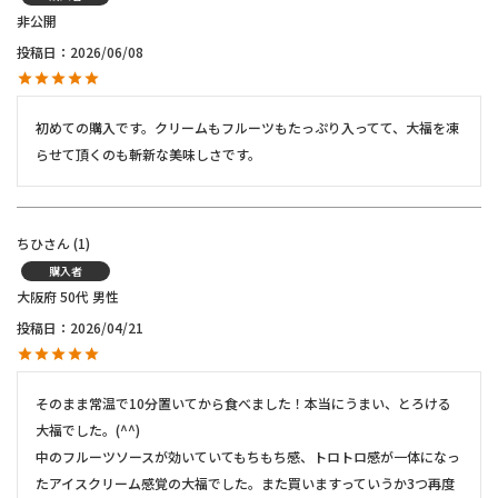
非公開
投稿日
2026/06/08
初めての購入です。クリームもフルーツもたっぷり入ってて、大福を凍
らせて頂くのも斬新な美味しさです。
ちひ
1
購入者
大阪府
50代
男性
投稿日
2026/04/21
そのまま常温で10分置いてから食べました！本当にうまい、とろける
大福でした。(^^)

中のフルーツソースが効いていてもちもち感、トロトロ感が一体になっ
たアイスクリーム感覚の大福でした。また買いますっていうか3つ再度