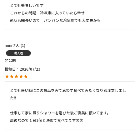
とても美味しいです

これからの時期　冷凍庫に入っていたら幸せ

形状も細長いので　パンパンな冷凍庫でも大丈夫かも
mini
1
購入者
非公開
投稿日
2026/07/23
とても暑い時にこの商品をみて思わず食べてみたくなり即注文しまし
た‼️

仕事して家に帰りシャワーを浴びた後ご褒美に頂いてます。

高級なので１日1個と決めて食べてます笑笑