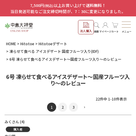
7,500円
以上お買い上げで
送料無料！
(税込)
当日発送可能なご注文締切時間が、7：30に変更になりました。
法人購入
メニュー
検索
マイページ
カート
HOME
Hitotoe
Hitotoeデザート
凍らせて食べる アイスデザート 国産フルーツ入り(IDF)
6号 凍らせて食べるアイスデザート～国産フルーツ入り～のレビュー
6号 凍らせて食べるアイスデザート～国産フルーツ入
り～のレビュー
22
件中
1
-
10
件表示
1
2
3
みく
4
購入者