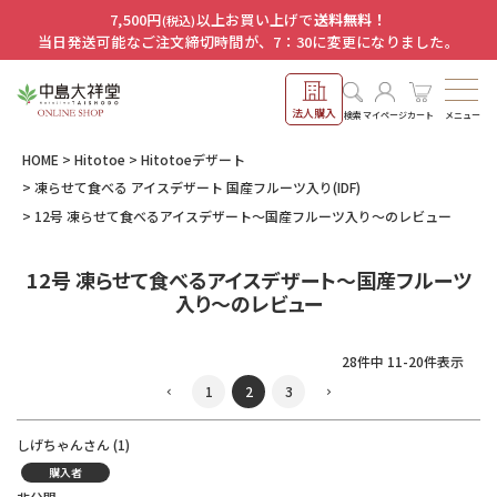
7,500円
以上お買い上げで
送料無料！
(税込)
当日発送可能なご注文締切時間が、7：30に変更になりました。
法人購入
メニュー
検索
マイページ
カート
HOME
Hitotoe
Hitotoeデザート
凍らせて食べる アイスデザート 国産フルーツ入り(IDF)
12号 凍らせて食べるアイスデザート～国産フルーツ入り～のレビュー
12号 凍らせて食べるアイスデザート～国産フルーツ
入り～のレビュー
28
件中
11
-
20
件表示
1
2
3
しげちゃん
1
購入者