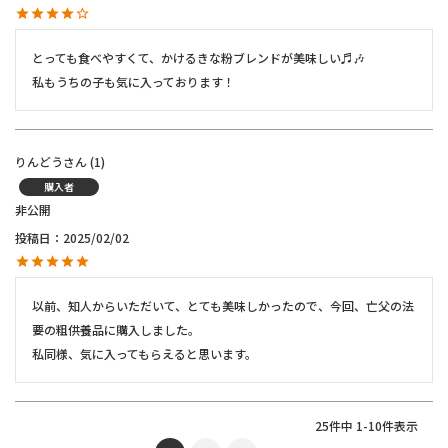
とっても食べやすくて、かけるきな粉ブレンドが美味しい♬🎶

私もうちの子も気に入っております！
りんどう
1
購入者
非公開
投稿日
2025/02/02
以前、知人からいただいて、とても美味しかったので、今回、亡父の法
要の粗供養品に購入しました。

私同様、気に入ってもらえると思います。
25
件中
1
-
10
件表示