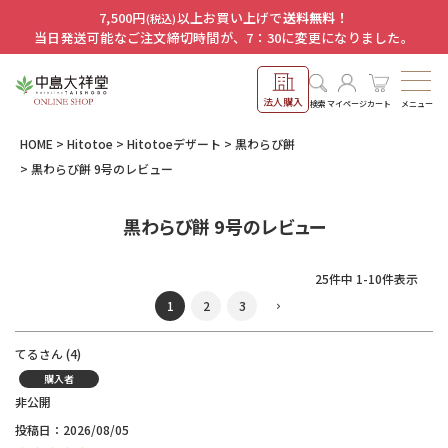
7,500円
以上お買い上げで
送料無料！
(税込)
当日発送可能なご注文締切時間が、7：30に変更になりました。
法人購入
メニュー
検索
マイページ
カート
HOME
Hitotoe
Hitotoeデザート
黒わらび餅
黒わらび餅 9号のレビュー
黒わらび餅 9号のレビュー
25
件中
1
-
10
件表示
1
2
3
てる
4
購入者
非公開
投稿日
2026/08/05