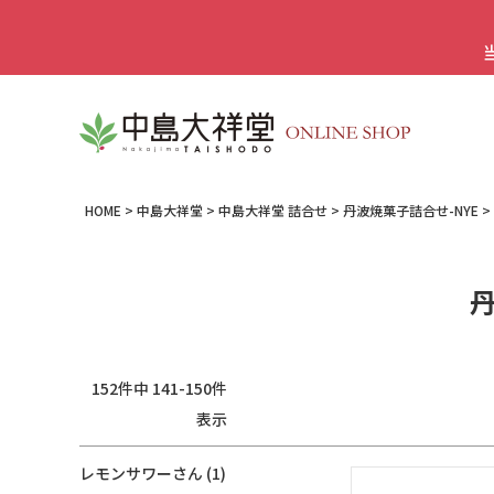
HOME
中島大祥堂
中島大祥堂 詰合せ
丹波焼菓子詰合せ-NYE
丹
152
件中
141
-
150
件
表示
レモンサワー
1