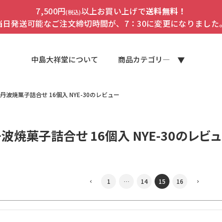
7,500円
以上お買い上げで
送料無料！
(税込)
当日発送可能なご注文締切時間が、7：30に変更になりました
中島大祥堂について
商品カテゴリ―
丹波焼菓子詰合せ 16個入 NYE-30のレビュー
波焼菓子詰合せ 16個入 NYE-30のレビ
1
…
14
15
16