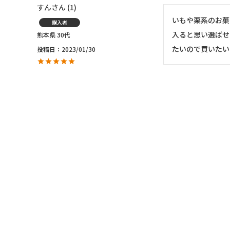
すん
1
いもや栗系のお菓
購入者
入ると思い選ばせ
熊本県
30代
たいので買いたい
投稿日
2023/01/30
ルビー
1
色々入って、味も
購入者
す。今度のお土産
非公開
投稿日
2022/12/20
ピノちゃん123
1
丹波らしいお品を
購入者
プレゼント用です。
非公開
丹波の秋を感じて
投稿日
2022/11/14