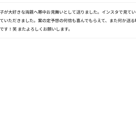
子が大好きな両親へ寒中お見舞いとして送りました。インスタで見てい
ていただきました。案の定予想の何倍も喜んでもらえて、また何か送る
です！笑 またよろしくお願いします。
美味しいです。いもくり、丹波黒豆サブレ、実栗、そして3種類のパウ
に参考したいです。
送りたいと思い選びました。



もらえて嬉しいです