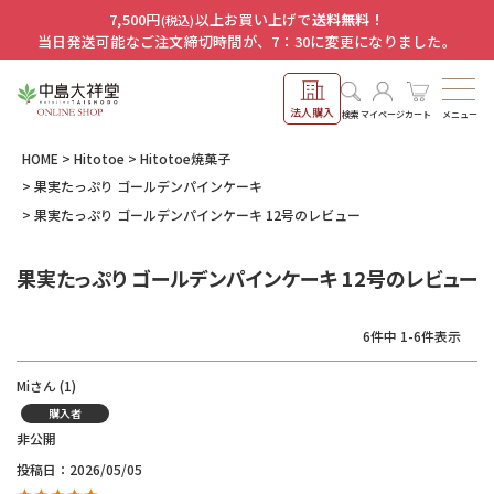
7,500円
以上お買い上げで
送料無料！
(税込)
当日発送可能なご注文締切時間が、7：30に変更になりました。
法人購入
メニュー
検索
マイページ
カート
HOME
Hitotoe
Hitotoe焼菓子
果実たっぷり ゴールデンパインケーキ
果実たっぷり ゴールデンパインケーキ 12号のレビュー
果実たっぷり ゴールデンパインケーキ 12号のレビュー
6
件中
1
-
6
件表示
Mi
1
購入者
非公開
投稿日
2026/05/05