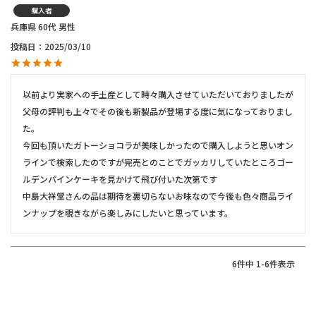
購入者
兵庫県
60代
男性
投稿日
2025/03/10
以前より実家への手土産として時々購入させていただいておりましたが
父母の評判も上々でその後も新製品が登場する度に気になっておりまし
た。

今回も頂いたガトーショコラが美味しかったので購入しようと思いオン
ラインで検索したのですが完売とのことでガッカリしていたところゴー
ルデンパインケーキを見かけて飛び付いた次第です

中島大祥堂さんの品は期待を裏切らないお味なので今後も色々商品ライ
ンナップを覗きながら楽しみにしたいと思っています。
6
件中
1
-
6
件表示