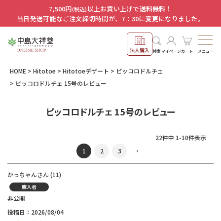
7,500円
以上お買い上げで
送料無料！
(税込)
当日発送可能なご注文締切時間が、7：30に変更になりました。
法人購入
メニュー
検索
マイページ
カート
HOME
Hitotoe
Hitotoeデザート
ピッコロドルチェ
ピッコロドルチェ 15号のレビュー
ピッコロドルチェ 15号のレビュー
22
件中
1
-
10
件表示
1
2
3
かっちゃん
11
購入者
非公開
投稿日
2026/08/04