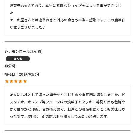
洋菓子も揃えてあり、本当に素敵なショップを見つける事ができまし
た、

ケーキ屋さんとは違う良さと対応の良さも本当に感謝です、この度は有
り難うございました♪
シナモンロール
8
購入者
非公開
投稿日
2024/03/04
友人にお礼として贈った詰合せと同じものを自宅用に購入しました。ピ
スタチオ、オレンジ等フルーツ味の焼菓子やクッキー等見た目も色鮮や
かで華やかな印象。甘さ控えめで、紅茶との相性も良くとても美味しか
ったです。次回は、別の詰合せも購入してみたいと思います。