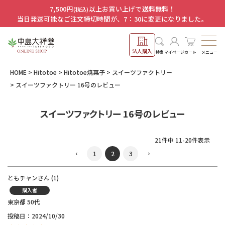
7,500円
以上お買い上げで
送料無料！
(税込)
当日発送可能なご注文締切時間が、7：30に変更になりました。
法人購入
メニュー
検索
マイページ
カート
HOME
Hitotoe
Hitotoe焼菓子
スイーツファクトリー
スイーツファクトリー 16号のレビュー
スイーツファクトリー 16号のレビュー
21
件中
11
-
20
件表示
1
2
3
ともチャン
1
購入者
東京都
50代
投稿日
2024/10/30