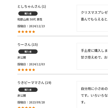
としちゃん
1
クリスマスプレゼ
購入者
喜んでもらえると
和歌山県
50代
男性
投稿日
2024/12/23
りー
15
手土産に購入しま
購入者
甘さ控えめで、お
非公開
投稿日
2024/12/03
りきピーママ
19
自分用に小さめの
購入者
です。いろいろな
非公開
す。
投稿日
2023/09/28