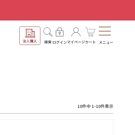
。
法人購入
検索
マイページ
カート
ログイン
メニュー
10
件中
1
-
10
件表示