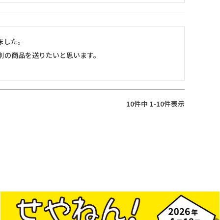
した。

別の商品を送りたいと思います。
10
件中
1
-
10
件表示