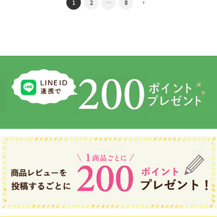
1
2
…
8