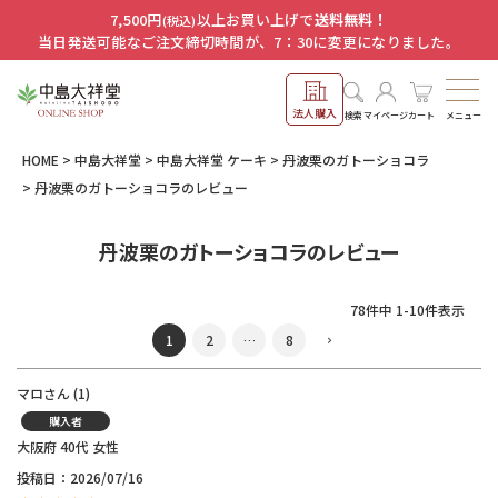
7,500円
以上お買い上げで
送料無料！
(税込)
当日発送可能なご注文締切時間が、7：30に変更になりました。
法人購入
メニュー
検索
マイページ
カート
HOME
中島大祥堂
中島大祥堂 ケーキ
丹波栗のガトーショコラ
丹波栗のガトーショコラのレビュー
丹波栗のガトーショコラのレビュー
78
件中
1
-
10
件表示
1
2
…
8
マロ
1
購入者
大阪府
40代
女性
投稿日
2026/07/16