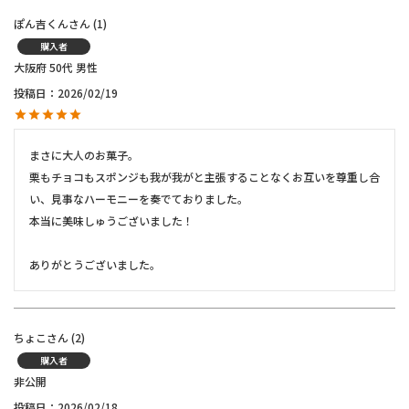
ぽん吉くん
1
購入者
大阪府
50代
男性
投稿日
2026/02/19
まさに大人のお菓子。

栗もチョコもスポンジも我が我がと主張することなくお互いを尊重し合
い、見事なハーモニーを奏でておりました。

本当に美味しゅうございました！

ありがとうございました。
ちょこ
2
購入者
非公開
投稿日
2026/02/18