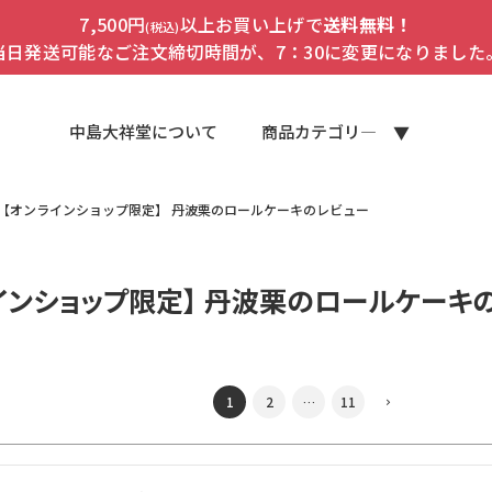
7,500円
以上お買い上げで
送料無料！
(税込)
当日発送可能なご注文締切時間が、7：30に変更になりました
中島大祥堂について
商品カテゴリ―
【オンラインショップ限定】 丹波栗のロールケーキのレビュー
インショップ限定】 丹波栗のロールケーキ
1
2
…
11