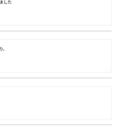
ました
、
