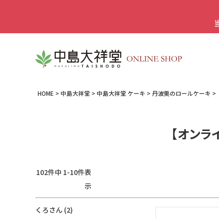
HOME
中島大祥堂
中島大祥堂 ケーキ
丹波栗のロールケーキ
【オンラ
102
件中
1
-
10
件表
示
くろ
2