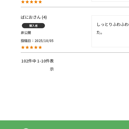
ばにお
4
しっとりふわふわ
購入者
た。
非公開
投稿日
2025/10/05
102
件中
1
-
10
件表
示