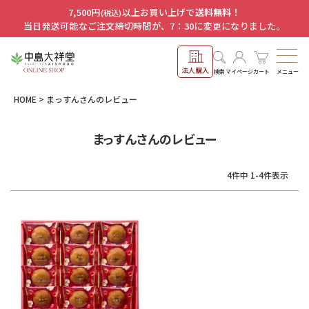
7,500円
以上お買い上げで
送料無料！
(税込)
当日発送可能なご注文締切時間が、7：30に変更になりました。
法人購入
メニュー
検索
マイページ
カート
HOME
まっすんさんのレビュー
まっすんさんのレビュー
4
件中
1
-
4
件表示