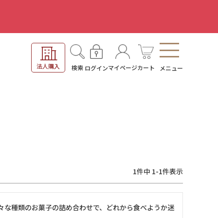
。
法人購入
検索
マイページ
カート
ログイン
メニュー
1
件中
1
-
1
件表示
々な種類のお菓子の詰め合わせで、どれから食べようか迷