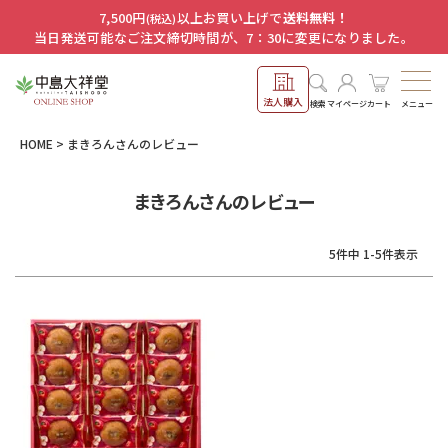
7,500円
以上お買い上げで
送料無料！
(税込)
当日発送可能なご注文締切時間が、7：30に変更になりました。
法人購入
メニュー
検索
マイページ
カート
HOME
まきろんさんのレビュー
まきろんさんのレビュー
5
件中
1
-
5
件表示