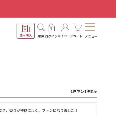
。
法人購入
検索
マイページ
カート
ログイン
メニュー
1
件中
1
-
1
件表示
だき、香りが抜群によく、ファンになりました！
