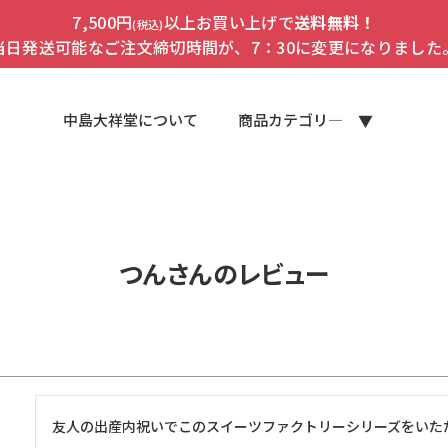
7,500円
以上お買い上げで
送料無料！
(税込)
当日発送可能なご注文締切時間が、7：30に変更になりました
中島大祥堂について
商品カテゴリ―
つんさんのレビュー
友人の出産内祝いでこのスイーツファクトリーシリーズをいた