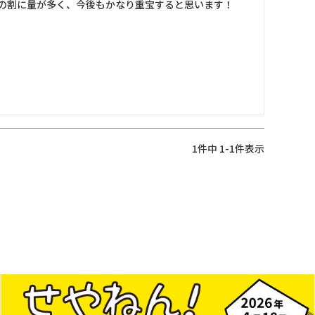
の割に量が多く、今後もかなり重宝すると思います！
1
件中
1
-
1
件表示