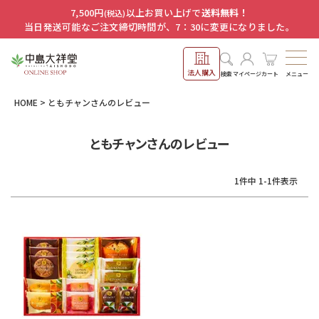
7,500円
以上お買い上げで
送料無料！
(税込)
当日発送可能なご注文締切時間が、7：30に変更になりました。
法人購入
メニュー
検索
マイページ
カート
HOME
ともチャンさんのレビュー
ともチャンさんのレビュー
1
件中
1
-
1
件表示