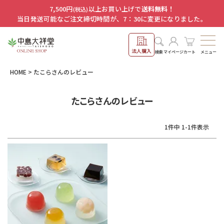
7,500円
以上お買い上げで
送料無料！
(税込)
当日発送可能なご注文締切時間が、7：30に変更になりました。
法人購入
メニュー
検索
マイページ
カート
HOME
たこらさんのレビュー
たこらさんのレビュー
1
件中
1
-
1
件表示