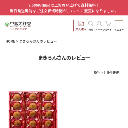
7,500円
以上お買い上げで
送料無料！
(税込)
当日発送可能なご注文締切時間が、7：30に変更になりました。
法人購入
メニュー
検索
マイページ
カート
HOME
まきろんさんのレビュー
まきろんさんのレビュー
5
件中
1
-
5
件表示