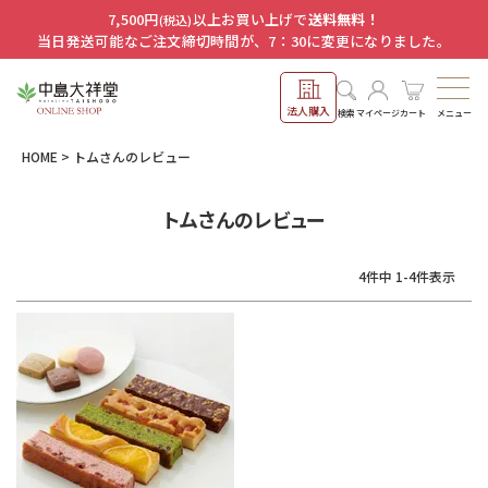
7,500円
以上お買い上げで
送料無料！
(税込)
当日発送可能なご注文締切時間が、7：30に変更になりました。
法人購入
メニュー
検索
マイページ
カート
HOME
トムさんのレビュー
トムさんのレビュー
4
件中
1
-
4
件表示