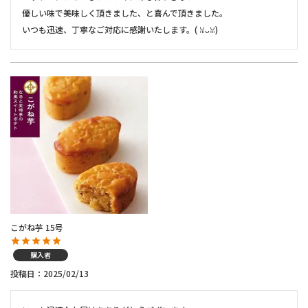
優しい味で美味しく頂きました、と喜んで頂きました。

いつも迅速、丁寧なご対応に感謝いたします。(⁠ ⁠ꈍ⁠ᴗ⁠ꈍ⁠)
こがね芋 15号
購入者
投稿日
2025/02/13