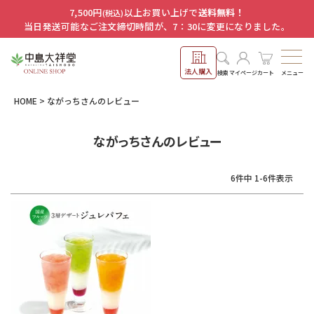
7,500円
以上お買い上げで
送料無料！
(税込)
当日発送可能なご注文締切時間が、7：30に変更になりました。
法人購入
メニュー
検索
マイページ
カート
HOME
ながっちさんのレビュー
ながっちさんのレビュー
6
件中
1
-
6
件表示