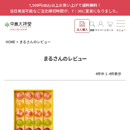
7,500円
以上お買い上げで
送料無料！
(税込)
当日発送可能なご注文締切時間が、7：30に変更になりました。
法人購入
メニュー
検索
マイページ
カート
HOME
まるさんのレビュー
まるさんのレビュー
4
件中
1
-
4
件表示