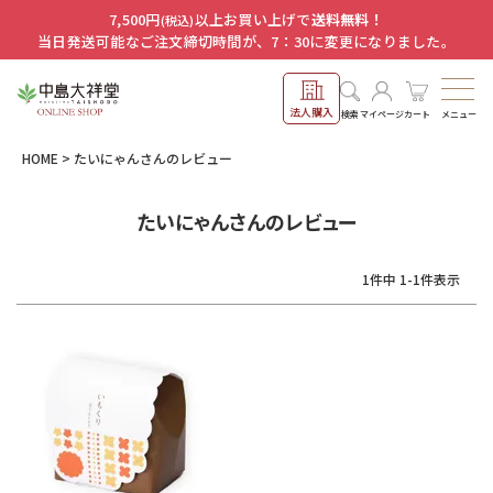
7,500円
以上お買い上げで
送料無料！
(税込)
当日発送可能なご注文締切時間が、7：30に変更になりました。
法人購入
メニュー
検索
マイページ
カート
HOME
たいにゃんさんのレビュー
たいにゃんさんのレビュー
1
件中
1
-
1
件表示