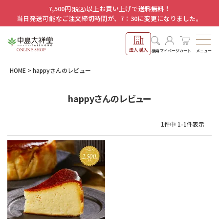
7,500円
以上お買い上げで
送料無料！
(税込)
当日発送可能なご注文締切時間が、7：30に変更になりました。
法人購入
メニュー
検索
マイページ
カート
HOME
happyさんのレビュー
happyさんのレビュー
1
件中
1
-
1
件表示